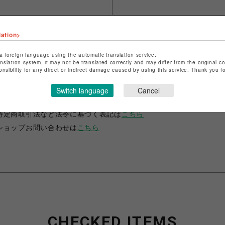
lation>
a foreign language using the automatic translation service.
anslation system, it may not be translated correctly and may differ from the original c
onsibility for any direct or indirect damage caused by using this service. Thank you 
ショップ名
ANIME-Q
Switch language
Cancel
店舗名
POP-UP SHOP
特定商取引法など法令に基づく表記は
こちら
ショップお問い合わせは
こちら
CHECKED ITEMS