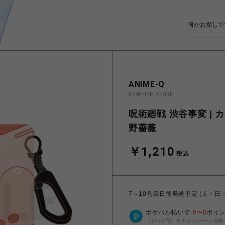
ANIME-Q
POP-UP SHOP
呪術廻戦 渋谷事変 | 
野薔薇
￥1,210
税込
7～10営業日後発送予定 (土・日
ポケパル払いで
0
〜
0
ポイ
（1P=1円）※キャンペーン分除