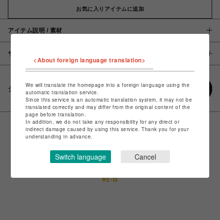
お気に入りアイテムに追加
アイテム説明 / 素材
サイズ
<About foreign language translation>
We will translate the homepage into a foreign language using the
シェアする
automatic translation service.
Since this service is an automatic translation system, it may not be
translated correctly and may differ from the original content of the
page before translation.
In addition, we do not take any responsibility for any direct or
indirect damage caused by using this service. Thank you for your
understanding in advance.
Switch language
Cancel