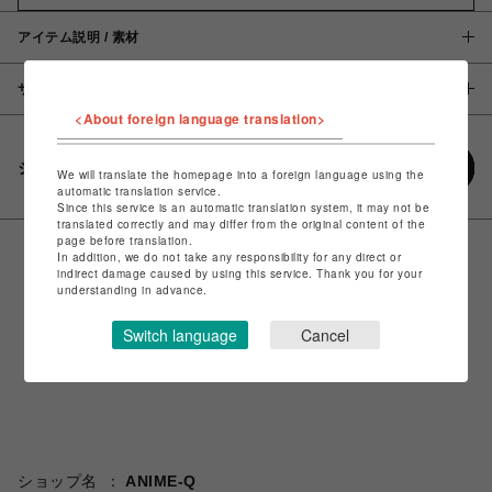
アイテム説明 / 素材
サイズ
<About foreign language translation>
シェアする
We will translate the homepage into a foreign language using the
automatic translation service.
Since this service is an automatic translation system, it may not be
translated correctly and may differ from the original content of the
page before translation.
In addition, we do not take any responsibility for any direct or
indirect damage caused by using this service. Thank you for your
understanding in advance.
Switch language
Cancel
ショップ名
ANIME-Q