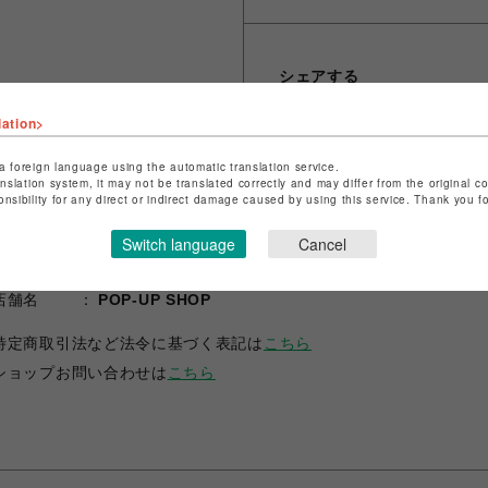
シェアする
lation>
a foreign language using the automatic translation service.
anslation system, it may not be translated correctly and may differ from the original c
onsibility for any direct or indirect damage caused by using this service. Thank you 
Switch language
Cancel
ショップ名
ANIME-Q
店舗名
POP-UP SHOP
特定商取引法など法令に基づく表記は
こちら
ショップお問い合わせは
こちら