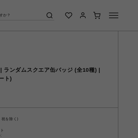
 ランダムスクエア缶バッジ (全10種) |
ート)
・祝を除く)
ント
く