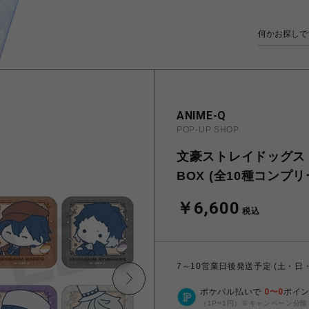
ANIME-Q
POP-UP SHOP
文豪ストレイドッグス |
BOX (全10種コンプリ
￥6,600
税込
7～10営業日後発送予定 (土・日
ポケパル払いで
0
〜
0
ポイ
（1P=1円）※キャンペーン分除