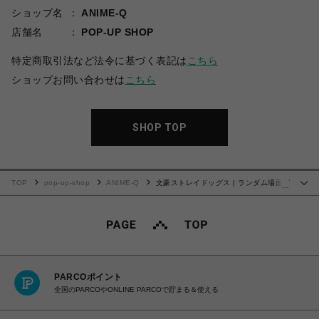
ショップ名
ANIME-Q
店舗名
POP-UP SHOP
特定商取引法など法令に基づく表記は
こちら
ショップお問い合わせは
こちら
SHOP TOP
TOP
pop-up-shop
ANIME-Q
文豪ストレイドッグス | ランダム場面写
…
缶バッジ (全10種) | BOX (全10種コンプリート)
PARCOポイント
全国のPARCOやONLINE PARCOで貯まる＆使える