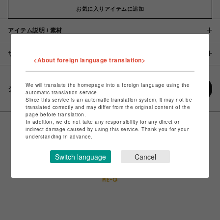
お気に入りアイテムに追加
アイテム説明 / 素材
サイズ
<About foreign language translation>
We will translate the homepage into a foreign language using the
シェアする
automatic translation service.
Since this service is an automatic translation system, it may not be
translated correctly and may differ from the original content of the
page before translation.
In addition, we do not take any responsibility for any direct or
indirect damage caused by using this service. Thank you for your
understanding in advance.
Switch language
Cancel