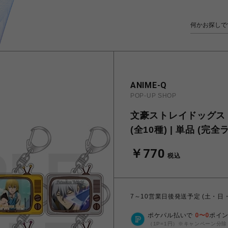
ANIME-Q
POP-UP SHOP
文豪ストレイドッグス 
(全10種) | 単品 (完
￥770
税込
7～10営業日後発送予定 (土・日
ポケパル払いで
0
〜
0
ポイ
（1P=1円）※キャンペーン分除