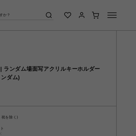
| ランダム場面写アクリルキーホルダー
全ランダム)
・祝を除く)
ント
く