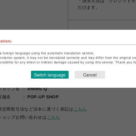
・決済方法は「クレジットカ
だけます。
シェアする
lation>
a foreign language using the automatic translation service.
anslation system, it may not be translated correctly and may differ from the original c
onsibility for any direct or indirect damage caused by using this service. Thank you 
Switch language
Cancel
ショップ名
ANIME-Q
店舗名
POP-UP SHOP
特定商取引法など法令に基づく表記は
こちら
ショップお問い合わせは
こちら