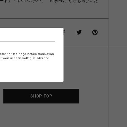
ード」「ポケパル払い」「PayPay」からお選びいた
ontent of the page before translation.
for your understanding in advance.
SHOP TOP