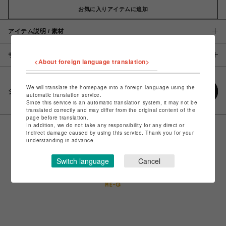
お気に入りアイテムに追加
アイテム説明 / 素材
サイズ
<About foreign language translation>
We will translate the homepage into a foreign language using the
シェアする
automatic translation service.
Since this service is an automatic translation system, it may not be
translated correctly and may differ from the original content of the
page before translation.
In addition, we do not take any responsibility for any direct or
indirect damage caused by using this service. Thank you for your
understanding in advance.
Switch language
Cancel