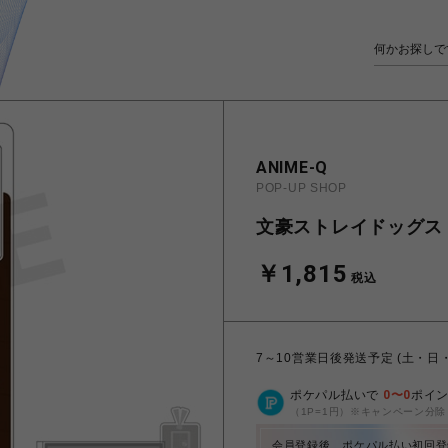
ANIME-Q
POP-UP SHOP
文豪ストレイドッグス |
￥1,815
税込
7～10営業日後発送予定 (土・日
ポケパル払いで
0
〜
0
ポイ
（1P=1円）※キャンペーン分除
会員登録後、ポケパル払い初回登