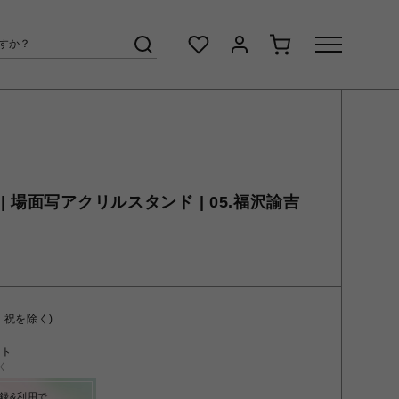
 場面写アクリルスタンド | 05.福沢諭吉
・祝を除く)
ント
く
録&利用で