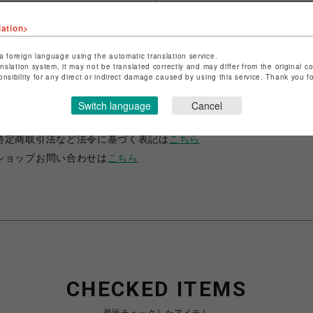
lation>
a foreign language using the automatic translation service.
anslation system, it may not be translated correctly and may differ from the original c
onsibility for any direct or indirect damage caused by using this service. Thank you 
ショップ名
ANIME-Q
Switch language
Cancel
店舗名
POP-UP SHOP
特定商取引法など法令に基づく表記は
こちら
ショップお問い合わせは
こちら
CHECKED ITEMS