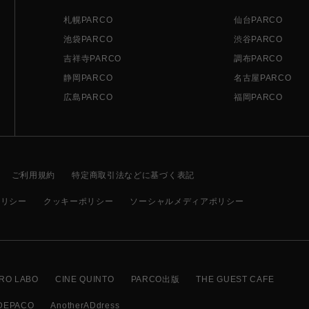
札幌PARCO
仙台PARCO
池袋PARCO
渋谷PARCO
吉祥寺PARCO
調布PARCO
静岡PARCO
名古屋PARCO
広島PARCO
福岡PARCO
ご利用規約
特定商取引法などに基づく表記
ポリシー
クッキーポリシー
ソーシャルメディアポリシー
RO LABO
CINE QUINTO
PARCO出版
THE GUEST CAFE
DEPACO
AnotherADdress