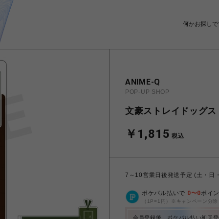
ANIME-Q
POP-UP SHOP
文豪ストレイドッグス |
￥1,815
税込
7～10営業日後発送予定 (土・日
ポケパル払いで
0
〜
0
ポイ
（1P=1円）※キャンペーン分除
会員登録後、ポケパル払い初回登