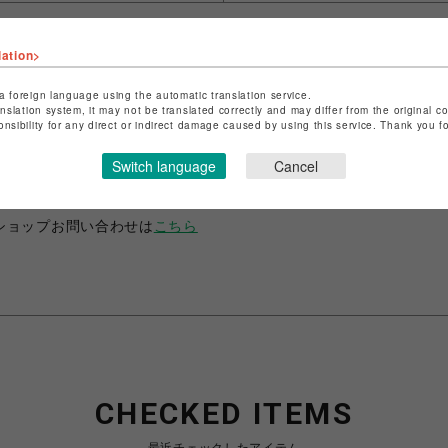
lation>
a foreign language using the automatic translation service.
anslation system, it may not be translated correctly and may differ from the original c
onsibility for any direct or indirect damage caused by using this service. Thank you 
ショップ名
ANIME-Q
店舗名
POP-UP SHOP
Switch language
Cancel
特定商取引法など法令に基づく表記は
こちら
ショップお問い合わせは
こちら
CHECKED ITEMS