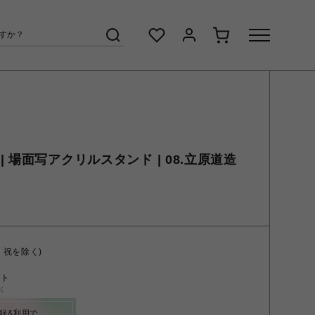
 場面写アクリルスタンド | 08.立原道造
・祝を除く)
ント
く
録&利用で