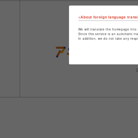
<About foreign language trans
We will translate the homepage into 
Since this service is an automatic tr
In addition, we do not take any resp