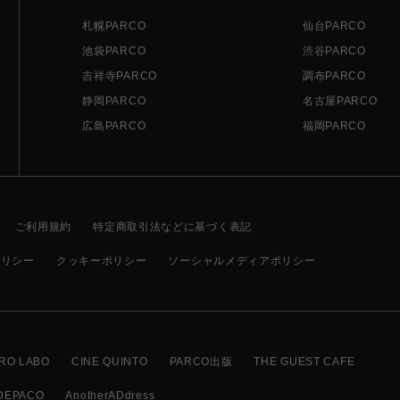
札幌PARCO
仙台PARCO
池袋PARCO
渋谷PARCO
吉祥寺PARCO
調布PARCO
静岡PARCO
名古屋PARCO
広島PARCO
福岡PARCO
ご利用規約
特定商取引法などに基づく表記
ポリシー
クッキーポリシー
ソーシャルメディアポリシー
RO LABO
CINE QUINTO
PARCO出版
THE GUEST CAFE
DEPACO
AnotherADdress