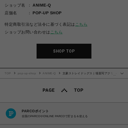
ショップ名
ANIME-Q
店舗名
POP-UP SHOP
特定商取引法など法令に基づく表記は
こちら
ショップお問い合わせは
こちら
SHOP TOP
TOP
pop-up-shop
ANIME-Q
文豪ストレイドッグス | 場面写アクリル
…
スタンド | 10.福地桜痴
PARCOポイント
全国のPARCOやONLINE PARCOで貯まる＆使える