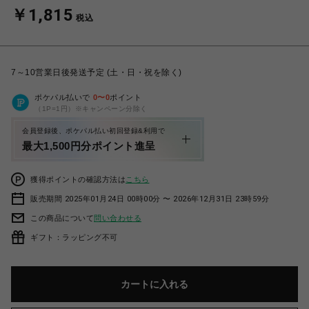
￥1,815
税込
7～10営業日後発送予定 (土・日・祝を除く)
ポケパル払いで
0
〜
0
ポイント
（1P=1円）※キャンペーン分除く
会員登録後、ポケパル払い初回登録&利用で
最大1,500円分ポイント進呈
獲得ポイントの確認方法は
こちら
販売期間 2025年01月24日 00時00分 〜 2026年12月31日 23時59分
この商品について
問い合わせる
ギフト：ラッピング不可
カートに入れる