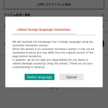
お気に入りアイテムに追加
アイテム説明 / 素材
サイズ
<About foreign language translation>
We will translate the homepage into a foreign language using the
シェアする
automatic translation service.
Since this service is an automatic translation system, it may not be
translated correctly and may differ from the original content of the
page before translation.
In addition, we do not take any responsibility for any direct or
indirect damage caused by using this service. Thank you for your
understanding in advance.
Switch language
Cancel