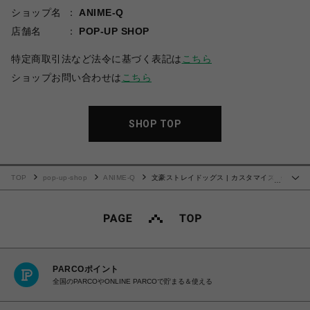
ショップ名
ANIME-Q
店舗名
POP-UP SHOP
特定商取引法など法令に基づく表記は
こちら
ショップお問い合わせは
こちら
SHOP TOP
TOP
pop-up-shop
ANIME-Q
文豪ストレイドッグス | カスタマイズ場
…
面写 "ぴくスタ" | No.01
PARCOポイント
全国のPARCOやONLINE PARCOで貯まる＆使える