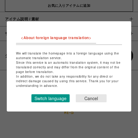
お気に入りアイテムに追加
アイテム説明 / 素材
サイズ
<About foreign language translation>
We will translate the homepage into a foreign language using the
シェアする
automatic translation service.
Since this service is an automatic translation system, it may not be
translated correctly and may differ from the original content of the
page before translation.
In addition, we do not take any responsibility for any direct or
indirect damage caused by using this service. Thank you for your
understanding in advance.
Switch language
Cancel