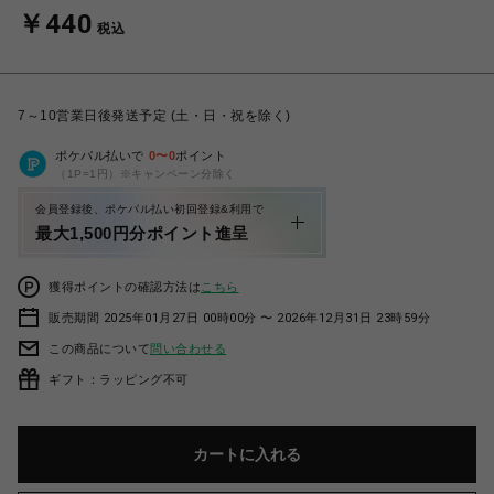
￥440
税込
7～10営業日後発送予定 (土・日・祝を除く)
ポケパル払いで
0
〜
0
ポイント
（1P=1円）※キャンペーン分除く
会員登録後、ポケパル払い初回登録&利用で
最大1,500円分ポイント進呈
獲得ポイントの確認方法は
こちら
販売期間 2025年01月27日 00時00分 〜 2026年12月31日 23時59分
この商品について
問い合わせる
ギフト：ラッピング不可
カートに入れる