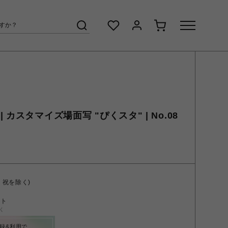
カスタマイズ場面写 "ぴくスタ" | No.08
・祝を除く)
ント
く
録&利用で