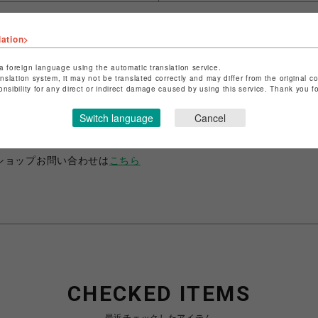
lation>
a foreign language using the automatic translation service.
anslation system, it may not be translated correctly and may differ from the original c
onsibility for any direct or indirect damage caused by using this service. Thank you 
ショップ名
ANIME-Q
店舗名
POP-UP SHOP
Switch language
Cancel
特定商取引法など法令に基づく表記は
こちら
ショップお問い合わせは
こちら
CHECKED ITEMS