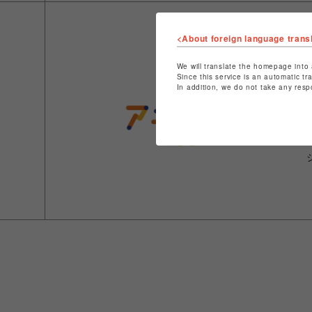
<About foreign language trans
We will translate the homepage into 
Since this service is an automatic tr
In addition, we do not take any resp