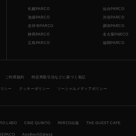
札幌PARCO
仙台PARCO
池袋PARCO
渋谷PARCO
吉祥寺PARCO
調布PARCO
静岡PARCO
名古屋PARCO
広島PARCO
福岡PARCO
ご利用規約
特定商取引法などに基づく表記
ポリシー
クッキーポリシー
ソーシャルメディアポリシー
RO LABO
CINE QUINTO
PARCO出版
THE GUEST CAFE
DEPACO
AnotherADdress