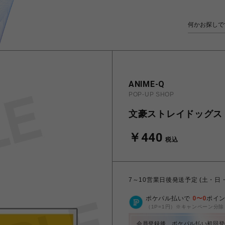
ANIME-Q
POP-UP SHOP
文豪ストレイドッグス | 
￥440
税込
7～10営業日後発送予定 (土・日
ポケパル払いで
0
〜
0
ポイ
（1P=1円）※キャンペーン分除
会員登録後、ポケパル払い初回登