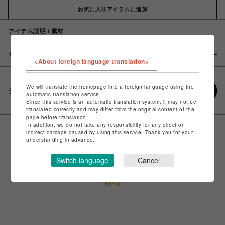
お気に入りアイテムに追加
アイテム説明 / 素材
サイズ
<About foreign language translation>
We will translate the homepage into a foreign language using the
シェアする
automatic translation service.
Since this service is an automatic translation system, it may not be
translated correctly and may differ from the original content of the
page before translation.
In addition, we do not take any responsibility for any direct or
indirect damage caused by using this service. Thank you for your
understanding in advance.
Switch language
Cancel