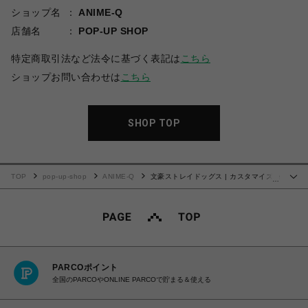
ショップ名
ANIME-Q
店舗名
POP-UP SHOP
特定商取引法など法令に基づく表記は
こちら
ショップお問い合わせは
こちら
SHOP TOP
TOP
pop-up-shop
ANIME-Q
文豪ストレイドッグス | カスタマイズ場
…
面写 "ぴくスタ" | No.09
PARCOポイント
全国のPARCOやONLINE PARCOで貯まる＆使える