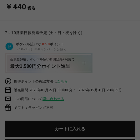
￥440
税込
7～10営業日後発送予定 (土・日・祝を除く)
ポケパル払いで
0
〜
0
ポイント
（1P=1円）※キャンペーン分除く
会員登録後、ポケパル払い初回登録&利用で
最大1,500円分ポイント進呈
獲得ポイントの確認方法は
こちら
販売期間 2025年01月27日 00時00分 〜 2026年12月31日 23時59分
この商品について
問い合わせる
ギフト：ラッピング不可
カートに入れる