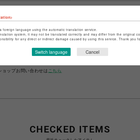
lation>
a foreign language using the automatic translation service.
anslation system, it may not be translated correctly and may differ from the original c
onsibility for any direct or indirect damage caused by using this service. Thank you 
ショップ名
ANIME-Q
店舗名
POP-UP SHOP
Switch language
Cancel
特定商取引法など法令に基づく表記は
こちら
ショップお問い合わせは
こちら
CHECKED ITEMS