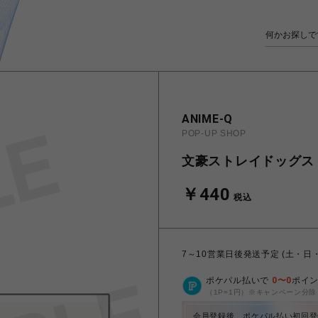
ANIME-Q
POP-UP SHOP
文豪ストレイドッグス | 
￥440
税込
7～10営業日後発送予定 (土・日
ポケパル払いで
0
〜
0
ポイ
（1P=1円）※キャンペーン分除
会員登録後、ポケパル払い初回登