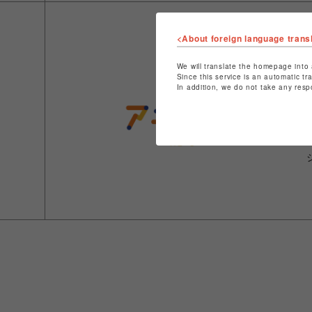
<About foreign language trans
We will translate the homepage into 
Since this service is an automatic tr
In addition, we do not take any resp