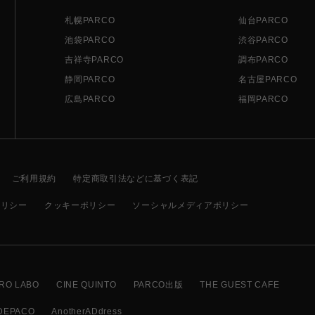
札幌PARCO
仙台PARCO
池袋PARCO
渋谷PARCO
吉祥寺PARCO
調布PARCO
静岡PARCO
名古屋PARCO
広島PARCO
福岡PARCO
ご利用規約
特定商取引法などに基づく表記
ポリシー
クッキーポリシー
ソーシャルメディアポリシー
RO LABO
CINE QUINTO
PARCO出版
THE GUEST CAFE
DEPACO
AnotherADdress