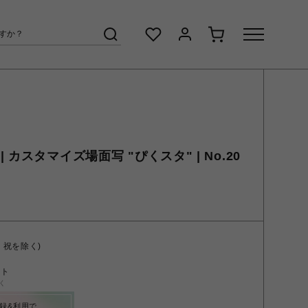
カスタマイズ場面写 "ぴくスタ" | No.20
・祝を除く)
ント
く
録&利用で