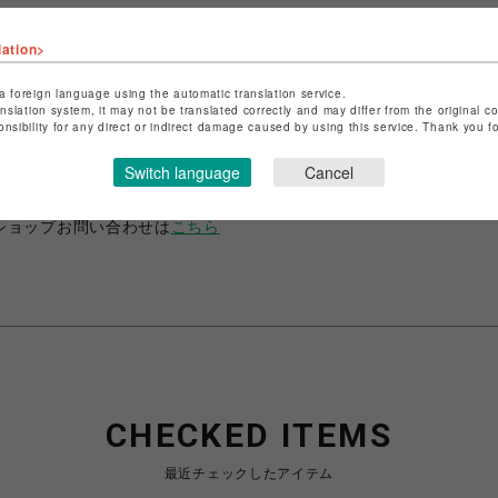
lation>
a foreign language using the automatic translation service.
anslation system, it may not be translated correctly and may differ from the original c
ショップ名
ANIME-Q
onsibility for any direct or indirect damage caused by using this service. Thank you 
店舗名
POP-UP SHOP
Switch language
Cancel
特定商取引法など法令に基づく表記は
こちら
ショップお問い合わせは
こちら
CHECKED ITEMS
最近チェックしたアイテム