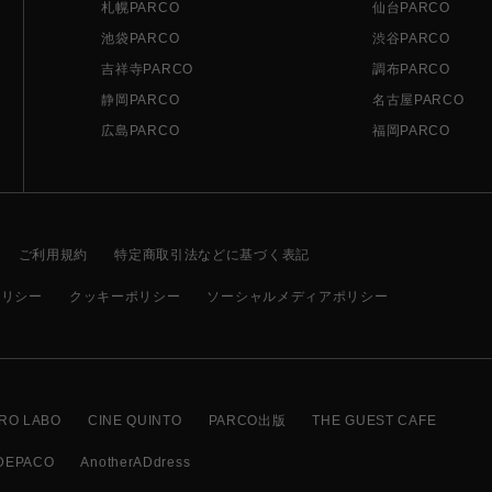
札幌PARCO
仙台PARCO
池袋PARCO
渋谷PARCO
吉祥寺PARCO
調布PARCO
静岡PARCO
名古屋PARCO
広島PARCO
福岡PARCO
ご利用規約
特定商取引法などに基づく表記
ポリシー
クッキーポリシー
ソーシャルメディアポリシー
RO LABO
CINE QUINTO
PARCO出版
THE GUEST CAFE
DEPACO
AnotherADdress