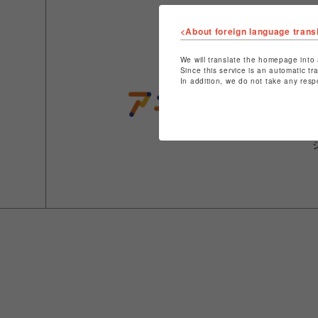
<About foreign language trans
We will translate the homepage into 
Since this service is an automatic tr
In addition, we do not take any resp