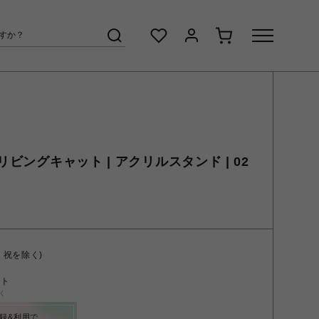
ングキャット | アクリルスタンド | 02
・祝を除く)
ント
く
録&利用で