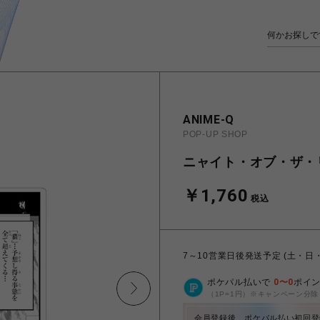
ANIME-Q
POP-UP SHOP
ニャイト・オブ・ザ・リビ
￥1,760
税込
7～10営業日後発送予定 (土・日
ポケパル払いで
0
〜
0
ポイ
（1P=1円）※キャンペーン分除
会員登録後、ポケパル払い初回登