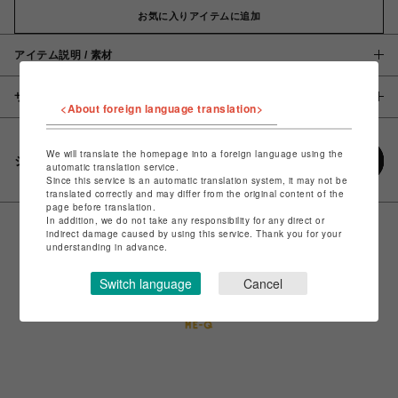
お気に入りアイテムに追加
アイテム説明 / 素材
サイズ
<About foreign language translation>
We will translate the homepage into a foreign language using the
シェアする
automatic translation service.
Since this service is an automatic translation system, it may not be
translated correctly and may differ from the original content of the
page before translation.
In addition, we do not take any responsibility for any direct or
indirect damage caused by using this service. Thank you for your
understanding in advance.
Switch language
Cancel