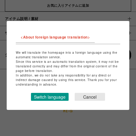
お気に入りアイテムに追加
アイテム説明 / 素材
サイズ
<About foreign language translation>
We will translate the homepage into a foreign language using the
シェアする
automatic translation service.
Since this service is an automatic translation system, it may not be
translated correctly and may differ from the original content of the
page before translation.
In addition, we do not take any responsibility for any direct or
indirect damage caused by using this service. Thank you for your
understanding in advance.
Switch language
Cancel