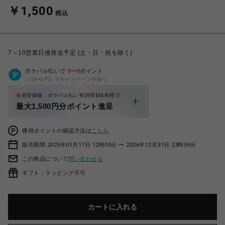
￥1,500
税込
7～10営業日後発送予定 (土・日・祝を除く)
ポケパル払いで
0
〜
0
ポイント
（1P=1円）※キャンペーン分除く
会員登録後、ポケパル払い初回登録&利用で
最大1,500円分ポイント進呈
獲得ポイントの確認方法は
こちら
販売期間 2025年01月17日 12時00分 〜 2026年12月31日 23時59分
この商品について
問い合わせる
ギフト：ラッピング不可
カートに入れる