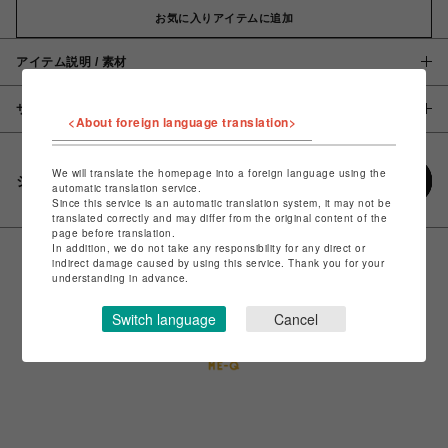
お気に入りアイテムに追加
アイテム説明 / 素材
サイズ
<About foreign language translation>
We will translate the homepage into a foreign language using the
シェアする
automatic translation service.
Since this service is an automatic translation system, it may not be
translated correctly and may differ from the original content of the
page before translation.
In addition, we do not take any responsibility for any direct or
indirect damage caused by using this service. Thank you for your
understanding in advance.
Switch language
Cancel