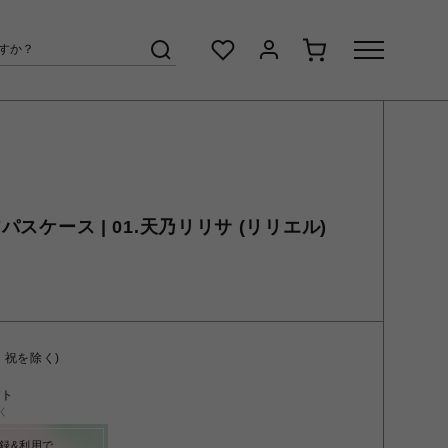
アパスケース | 01.天乃リリサ (リリエル)
・祝を除く)
ント
く
録&利用で