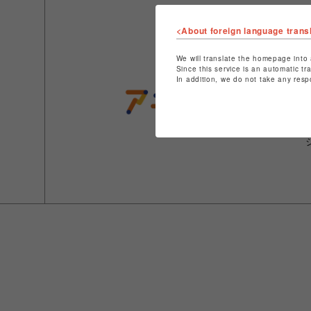
<About foreign language trans
We will translate the homepage into 
Since this service is an automatic tr
In addition, we do not take any resp