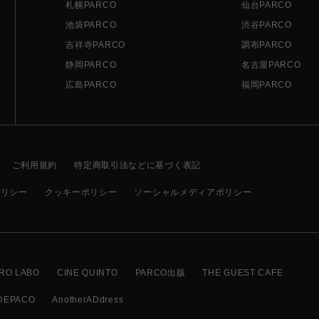
札幌PARCO
仙台PARCO
池袋PARCO
渋谷PARCO
吉祥寺PARCO
調布PARCO
静岡PARCO
名古屋PARCO
広島PARCO
福岡PARCO
ご利用規約
特定商取引法などに基づく表記
ポリシー
クッキーポリシー
ソーシャルメディアポリシー
RO LABO
CINE QUINTO
PARCO出版
THE GUEST CAFE
DEPACO
AnotherADdress