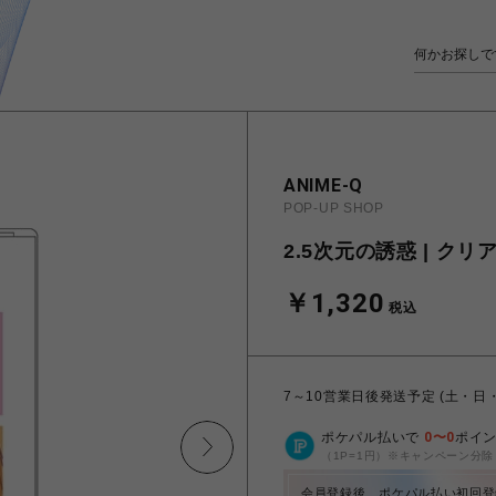
ANIME-Q
POP-UP SHOP
2.5次元の誘惑 | クリ
￥1,320
税込
7～10営業日後発送予定 (土・日
ポケパル払いで
0
〜
0
ポイ
（1P=1円）※キャンペーン分除
会員登録後、ポケパル払い初回登