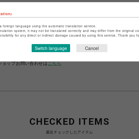
lation>
a foreign language using the automatic translation service.
anslation system, it may not be translated correctly and may differ from the original c
ショップ名
ANIME-Q
onsibility for any direct or indirect damage caused by using this service. Thank you 
店舗名
POP-UP SHOP
Switch language
Cancel
特定商取引法など法令に基づく表記は
こちら
ショップお問い合わせは
こちら
CHECKED ITEMS
最近チェックしたアイテム