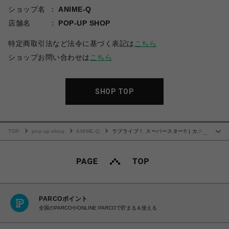
ショップ名
ANIME-Q
店舗名
POP-UP SHOP
特定商取引法など法令に基づく表記は
こちら
ショップお問い合わせは
こちら
SHOP TOP
TOP
pop-up-shop
ANIME-Q
ラブライブ！ スーパースター!! | カスタ
…
マイズ場面写 | No.19
PARCOポイント
全国のPARCOやONLINE PARCOで貯まる＆使える