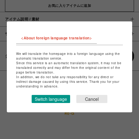
お気に入りアイテムに追加
アイテム説明 / 素材
サイズ
<About foreign language translation>
We will translate the homepage into a foreign language using the
シェアする
automatic translation service.
Since this service is an automatic translation system, it may not be
translated correctly and may differ from the original content of the
page before translation.
In addition, we do not take any responsibility for any direct or
indirect damage caused by using this service. Thank you for your
understanding in advance.
Switch language
Cancel