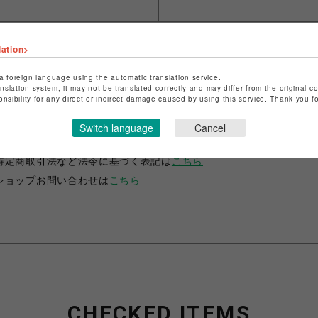
lation>
a foreign language using the automatic translation service.
anslation system, it may not be translated correctly and may differ from the original c
onsibility for any direct or indirect damage caused by using this service. Thank you 
ショップ名
ANIME-Q
Switch language
Cancel
店舗名
POP-UP SHOP
特定商取引法など法令に基づく表記は
こちら
ショップお問い合わせは
こちら
CHECKED ITEMS