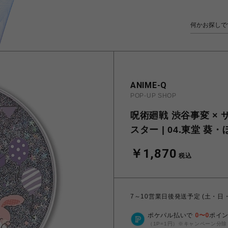
ANIME-Q
POP-UP SHOP
呪術廻戦 渋谷事変 × 
スター | 04.東堂 
￥1,870
税込
7～10営業日後発送予定 (土・日
ポケパル払いで
0
〜
0
ポイ
（1P=1円）※キャンペーン分除