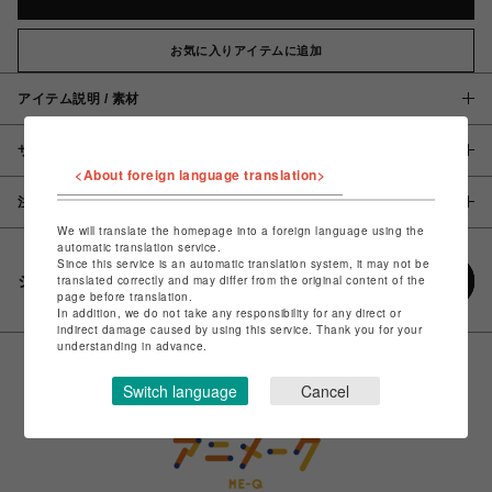
お気に入りアイテムに追加
アイテム説明 / 素材
サイズ
<About foreign language translation>
注意事項
We will translate the homepage into a foreign language using the
automatic translation service.
Since this service is an automatic translation system, it may not be
シェアする
translated correctly and may differ from the original content of the
page before translation.
In addition, we do not take any responsibility for any direct or
indirect damage caused by using this service. Thank you for your
understanding in advance.
Switch language
Cancel