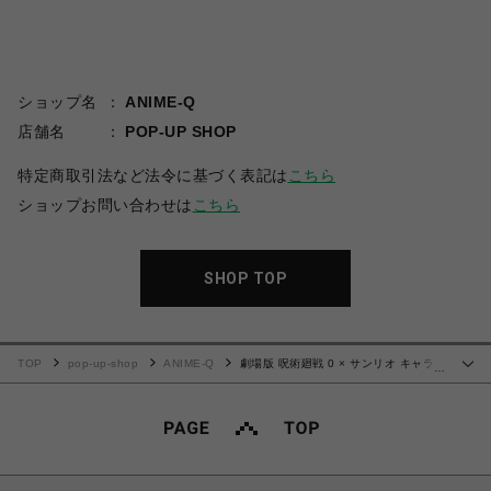
ショップ名
ANIME-Q
店舗名
POP-UP SHOP
特定商取引法など法令に基づく表記は
こちら
ショップお問い合わせは
こちら
SHOP TOP
TOP
pop-up-shop
ANIME-Q
劇場版 呪術廻戦 0 × サンリオ キャラク
…
ターズ | グリッターコースター | 01.乙骨憂太・ニャニィニュニェニョン