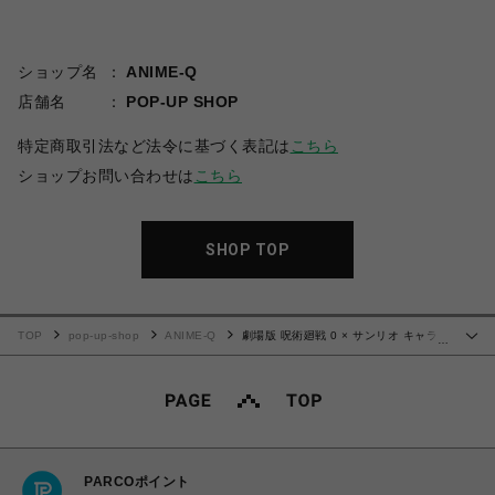
ショップ名
ANIME-Q
店舗名
POP-UP SHOP
特定商取引法など法令に基づく表記は
こちら
ショップお問い合わせは
こちら
SHOP TOP
TOP
pop-up-shop
ANIME-Q
劇場版 呪術廻戦 0 × サンリオ キャラク
…
ターズ | グリッターコースター | 05.五条悟・シナモロール
PARCOポイント