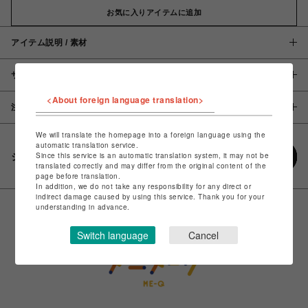
お気に入りアイテムに追加
アイテム説明 / 素材
サイズ
<About foreign language translation>
注意事項
We will translate the homepage into a foreign language using the
automatic translation service.
Since this service is an automatic translation system, it may not be
シェアする
translated correctly and may differ from the original content of the
page before translation.
In addition, we do not take any responsibility for any direct or
indirect damage caused by using this service. Thank you for your
understanding in advance.
Switch language
Cancel