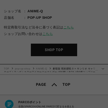
ショップ名
ANIME-Q
店舗名
POP-UP SHOP
特定商取引法など法令に基づく表記は
こちら
ショップお問い合わせは
こちら
SHOP TOP
TOP
pop-up-shop
ANIME-Q
劇場版 呪術廻戦 0 × サンリオ キャラク
…
ターズ | ランダムカラーワイヤーキーホルダー (全6種) | BOX (全6種コンプリー
ト)
PARCOポイント
全国のPARCOやONLINE PARCOで貯まる＆使える