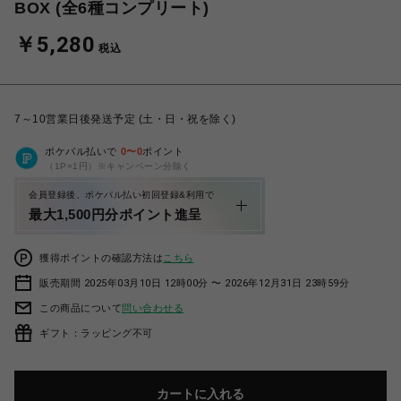
BOX (全6種コンプリート)
￥5,280
税込
7～10営業日後発送予定 (土・日・祝を除く)
ポケパル払いで
0
〜
0
ポイント
（1P=1円）※キャンペーン分除く
会員登録後、ポケパル払い初回登録&利用で
最大1,500円分ポイント進呈
獲得ポイントの確認方法は
こちら
販売期間 2025年03月10日 12時00分 〜 2026年12月31日 23時59分
この商品について
問い合わせる
ギフト：ラッピング不可
カートに入れる