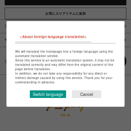
お気に入りアイテムに追加
アイテム説明 / 素材
<About foreign language translation>
サイズ
We will translate the homepage into a foreign language using the
automatic translation service.
Since this service is an automatic translation system, it may not be
シェアする
translated correctly and may differ from the original content of the
page before translation.
In addition, we do not take any responsibility for any direct or
indirect damage caused by using this service. Thank you for your
understanding in advance.
Switch language
Cancel