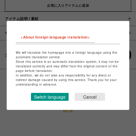
お気に入りアイテムに追加
アイテム説明 / 素材
サイズ
<About foreign language translation>
We will translate the homepage into a foreign language using the
シェアする
automatic translation service.
Since this service is an automatic translation system, it may not be
translated correctly and may differ from the original content of the
page before translation.
In addition, we do not take any responsibility for any direct or
indirect damage caused by using this service. Thank you for your
understanding in advance.
Switch language
Cancel