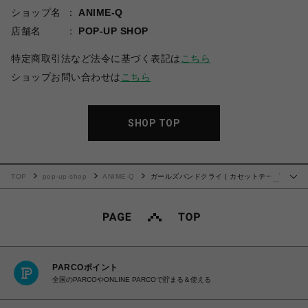
ショップ名
ANIME-Q
店舗名
POP-UP SHOP
特定商取引法など法令に基づく表記は
こちら
ショップお問い合わせは
こちら
SHOP TOP
TOP
pop-up-shop
ANIME-Q
ガールズバンドクライ | カセットテープ
…
フレーム | 03.安和 すばる
PARCOポイント
全国のPARCOやONLINE PARCOで貯まる＆使える