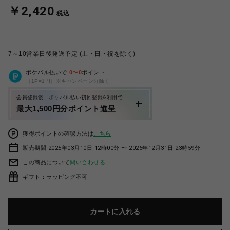
￥2,420
税込
7～10営業日後発送予定 (土・日・祝を除く)
ポケパル払いで
0
〜
0
ポイント
（1P=1円）※キャンペーン分除く
会員登録後、ポケパル払い初回登録&利用で
最大1,500円分ポイント進呈
獲得ポイントの確認方法は
こちら
販売期間 2025年03月10日 12時00分 〜 2026年12月31日 23時59分
この商品について
問い合わせる
ギフト：ラッピング不可
カートに入れる