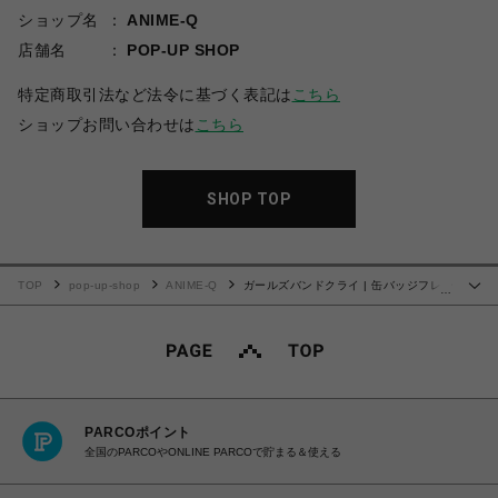
ショップ名
ANIME-Q
店舗名
POP-UP SHOP
特定商取引法など法令に基づく表記は
こちら
ショップお問い合わせは
こちら
SHOP TOP
TOP
pop-up-shop
ANIME-Q
ガールズバンドクライ | 缶バッジフレー
…
ム | 01.井芹 仁菜
PARCOポイント
全国のPARCOやONLINE PARCOで貯まる＆使える