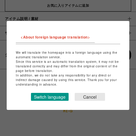
お気に入りアイテムに追加
アイテム説明 / 素材
サイズ
<About foreign language translation>
We will translate the homepage into a foreign language using the
シェアする
automatic translation service.
Since this service is an automatic translation system, it may not be
translated correctly and may differ from the original content of the
page before translation.
In addition, we do not take any responsibility for any direct or
indirect damage caused by using this service. Thank you for your
understanding in advance.
Switch language
Cancel