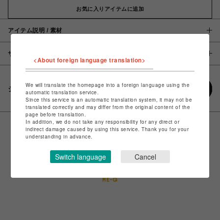
お気に入りアイテムに追加
アイテム説明 / 素材
サイズ
<About foreign language translation>
We will translate the homepage into a foreign language using the
シェアする
automatic translation service.
Since this service is an automatic translation system, it may not be
translated correctly and may differ from the original content of the
page before translation.
In addition, we do not take any responsibility for any direct or
indirect damage caused by using this service. Thank you for your
understanding in advance.
Switch language
Cancel