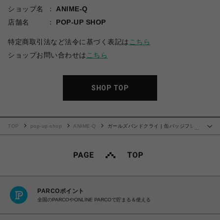
ショップ名
ANIME-Q
店舗名
POP-UP SHOP
特定商取引法など法令に基づく表記は
こちら
ショップお問い合わせは
こちら
SHOP TOP
TOP
pop-up-shop
ANIME-Q
ガールズバンドクライ | 缶バッジフレー
…
ム | 03.安和 すばる
PARCOポイント
全国のPARCOやONLINE PARCOで貯まる＆使える