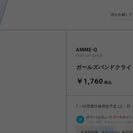
ANIME-Q
POP-UP SHOP
ガールズバンドクライ |
￥1,760
税込
7～10営業日後発送予定 (土・日
ポケパル払いで
0
〜
0
ポイ
（1P=1円）※キャンペーン分除
会員登録後、ポケパル払い初回登