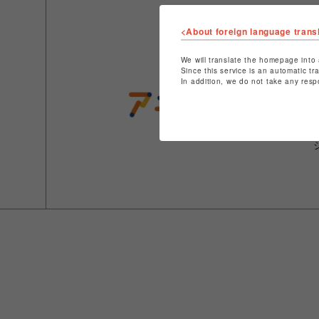
<About foreign language trans
We will translate the homepage into 
Since this service is an automatic tr
In addition, we do not take any resp