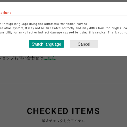
lation>
a foreign language using the automatic translation service.
anslation system, it may not be translated correctly and may differ from the original c
ショップ名
ANIME-Q
onsibility for any direct or indirect damage caused by using this service. Thank you 
店舗名
POP-UP SHOP
Switch language
Cancel
特定商取引法など法令に基づく表記は
こちら
ショップお問い合わせは
こちら
CHECKED ITEMS
最近チェックしたアイテム