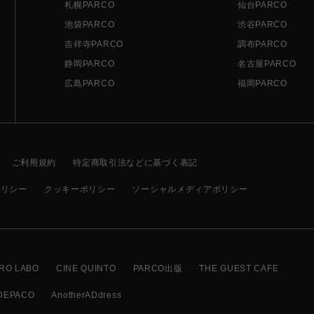
札幌PARCO
仙台PARCO
池袋PARCO
渋谷PARCO
吉祥寺PARCO
調布PARCO
静岡PARCO
名古屋PARCO
広島PARCO
福岡PARCO
ご利用規約
特定商取引法などに基づく表記
ポリシー
クッキーポリシー
ソーシャルメディアポリシー
RO LABO
CINE QUINTO
PARCO出版
THE GUEST CAFE
DEPACO
AnotherADdress