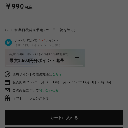
￥990
税込
7～10営業日後発送予定 (土・日・祝を除く)
ポケパル払いで
0
〜
0
ポイント
（1P=1円）※キャンペーン分除く
会員登録後、ポケパル払い初回登録&利用で
最大1,500円分ポイント進呈
獲得ポイントの確認方法は
こちら
販売期間 2025年05月02日 12時00分 〜 2026年12月31日 23時59分
この商品について
問い合わせる
ギフト：ラッピング不可
カートに入れる