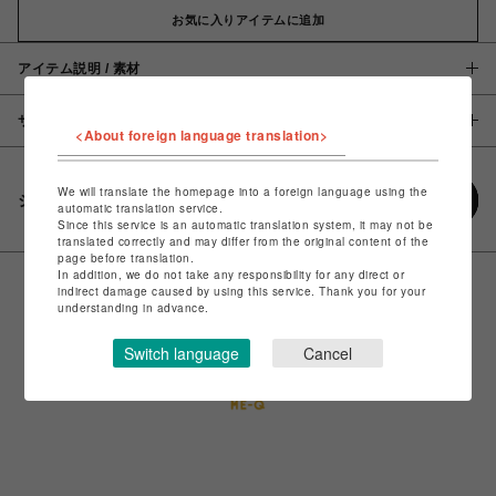
お気に入りアイテムに追加
アイテム説明 / 素材
サイズ
<About foreign language translation>
We will translate the homepage into a foreign language using the
シェアする
automatic translation service.
Since this service is an automatic translation system, it may not be
translated correctly and may differ from the original content of the
page before translation.
In addition, we do not take any responsibility for any direct or
indirect damage caused by using this service. Thank you for your
understanding in advance.
Switch language
Cancel