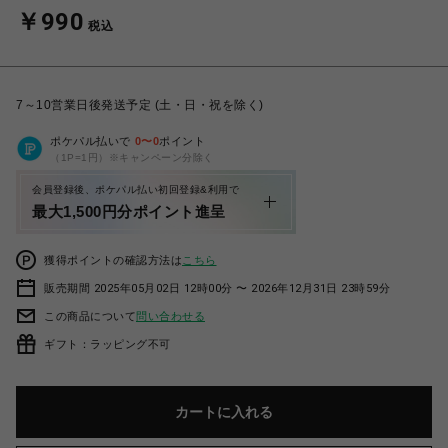
￥990
税込
7～10営業日後発送予定 (土・日・祝を除く)
ポケパル払いで
0
〜
0
ポイント
（1P=1円）※キャンペーン分除く
会員登録後、ポケパル払い初回登録&利用で
最大1,500円分ポイント進呈
獲得ポイントの確認方法は
こちら
販売期間 2025年05月02日 12時00分 〜 2026年12月31日 23時59分
この商品について
問い合わせる
ギフト：ラッピング不可
カートに入れる