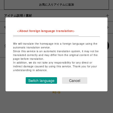
お気に入りアイテムに追加
アイテム説明 / 素材
サイズ
<About foreign language translation>
We will translate the homepage into a foreign language using the
シェアする
automatic translation service.
Since this service is an automatic translation system, it may not be
translated correctly and may differ from the original content of the
page before translation.
In addition, we do not take any responsibility for any direct or
indirect damage caused by using this service. Thank you for your
understanding in advance.
Switch language
Cancel