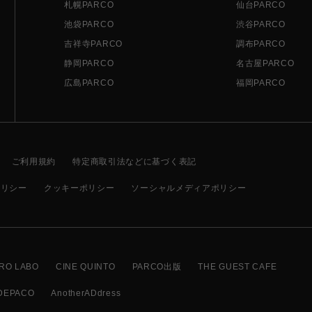
札幌PARCO
仙台PARCO
池袋PARCO
渋谷PARCO
吉祥寺PARCO
調布PARCO
静岡PARCO
名古屋PARCO
広島PARCO
福岡PARCO
ご利用規約
特定商取引法などに基づく表記
ポリシー
クッキーポリシー
ソーシャルメディアポリシー
RO LABO
CINE QUINTO
PARCO出版
THE GUEST CAFE
DEPACO
AnotherADdress