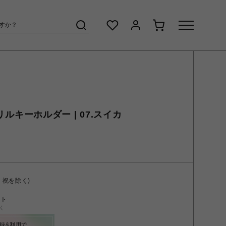
クリルキーホルダー | 07.スイカ
・祝を除く)
ント
く
録&利用で