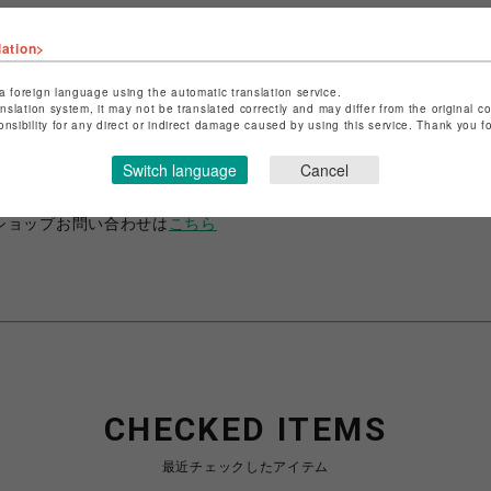
lation>
a foreign language using the automatic translation service.
anslation system, it may not be translated correctly and may differ from the original c
ショップ名
ANIME-Q
onsibility for any direct or indirect damage caused by using this service. Thank you 
店舗名
POP-UP SHOP
Switch language
Cancel
特定商取引法など法令に基づく表記は
こちら
ショップお問い合わせは
こちら
CHECKED ITEMS
最近チェックしたアイテム