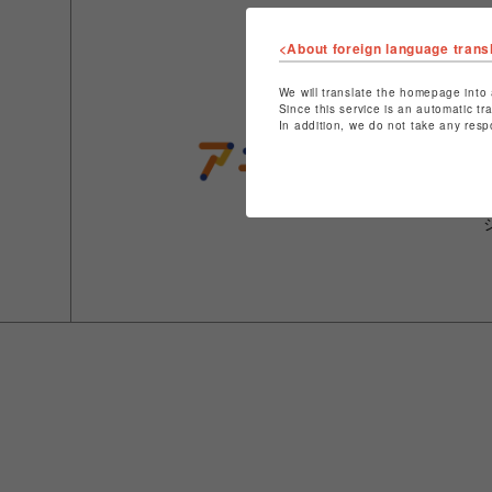
<About foreign language trans
We will translate the homepage into 
Since this service is an automatic tr
In addition, we do not take any resp