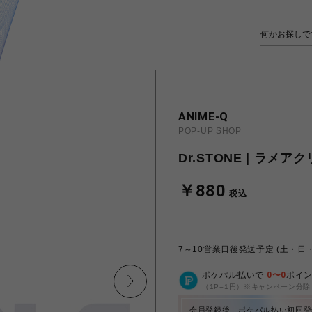
ANIME-Q
POP-UP SHOP
Dr.STONE | ラメア
￥880
税込
7～10営業日後発送予定 (土・日
ポケパル払いで
0
〜
0
ポイ
（1P=1円）※キャンペーン分除
会員登録後、ポケパル払い初回登