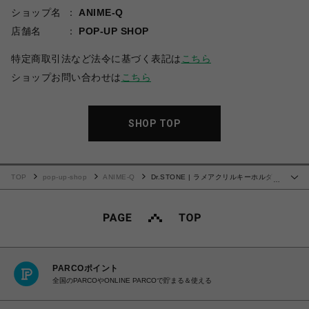
ショップ名
ANIME-Q
店舗名
POP-UP SHOP
特定商取引法など法令に基づく表記は
こちら
ショップお問い合わせは
こちら
SHOP TOP
TOP
pop-up-shop
ANIME-Q
Dr.STONE | ラメアクリルキーホルダー
…
| 08.獅子王 司
PARCOポイント
全国のPARCOやONLINE PARCOで貯まる＆使える