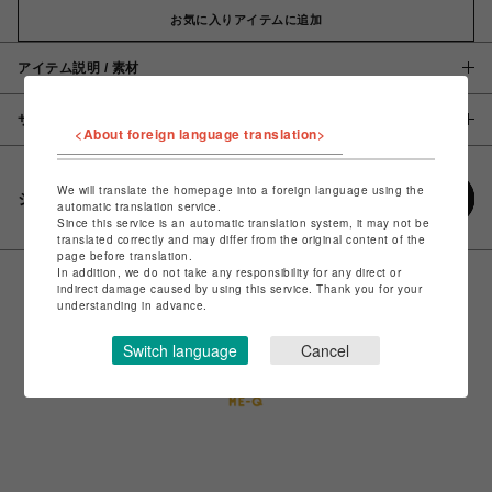
お気に入りアイテムに追加
アイテム説明 / 素材
サイズ
<About foreign language translation>
We will translate the homepage into a foreign language using the
シェアする
automatic translation service.
Since this service is an automatic translation system, it may not be
translated correctly and may differ from the original content of the
page before translation.
In addition, we do not take any responsibility for any direct or
indirect damage caused by using this service. Thank you for your
understanding in advance.
Switch language
Cancel