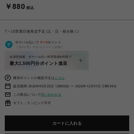
￥880
税込
7～10営業日後発送予定 (土・日・祝を除く)
ポケパル払いで
0
〜
0
ポイント
（1P=1円）※キャンペーン分除く
会員登録後、ポケパル払い初回登録&利用で
最大1,500円分ポイント進呈
獲得ポイントの確認方法は
こちら
販売期間 2025年05月23日 12時00分 〜 2026年12月31日 23時59分
この商品について
問い合わせる
ギフト：ラッピング不可
カートに入れる