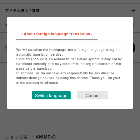
アイテム説明 / 素材
サイズ
<About foreign language translation>
シェアする
We will translate the homepage into a foreign language using the
automatic translation service.
Since this service is an automatic translation system, it may not be
translated correctly and may differ from the original content of the
page before translation.
In addition, we do not take any responsibility for any direct or
indirect damage caused by using this service. Thank you for your
understanding in advance.
Switch language
Cancel
ショップ名
ANIME-Q