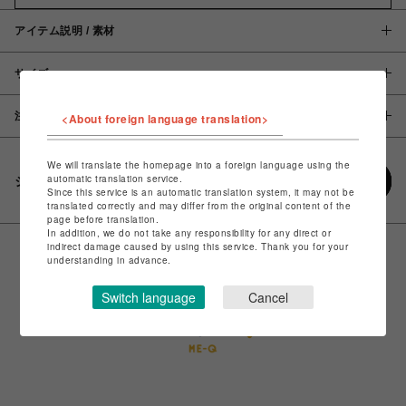
アイテム説明 / 素材
サイズ
注意事項
<About foreign language translation>
We will translate the homepage into a foreign language using the
automatic translation service.
シェアする
Since this service is an automatic translation system, it may not be
translated correctly and may differ from the original content of the
page before translation.
In addition, we do not take any responsibility for any direct or
indirect damage caused by using this service. Thank you for your
understanding in advance.
Switch language
Cancel