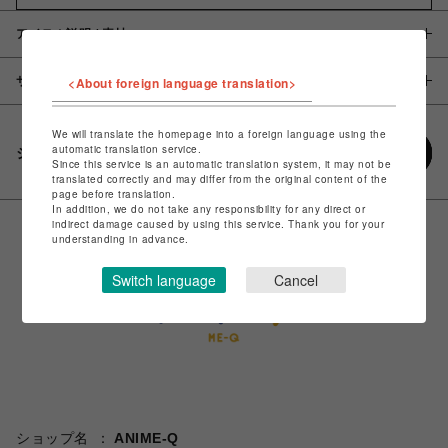
アイテム説明 / 素材
<About foreign language translation>
サイズ
We will translate the homepage into a foreign language using the
automatic translation service.
シェアする
Since this service is an automatic translation system, it may not be
translated correctly and may differ from the original content of the
page before translation.
In addition, we do not take any responsibility for any direct or
indirect damage caused by using this service. Thank you for your
understanding in advance.
Switch language
Cancel
ショップ名
ANIME-Q