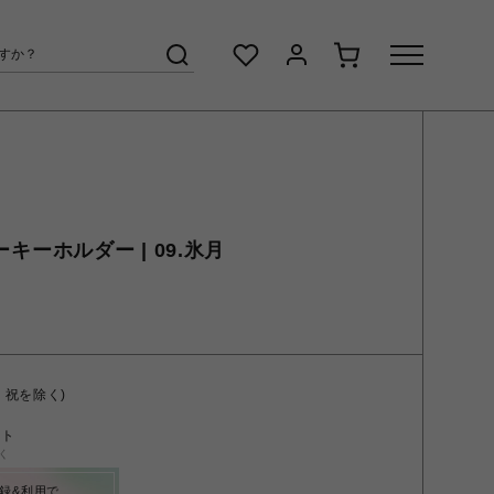
ターキーホルダー | 09.氷月
・祝を除く)
ント
く
録&利用で