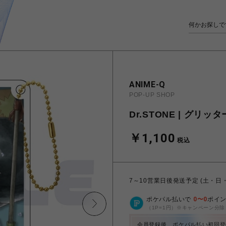
ANIME-Q
POP-UP SHOP
Dr.STONE | グリッ
￥1,100
税込
7～10営業日後発送予定 (土・日
ポケパル払いで
0
〜
0
ポイ
（1P=1円）※キャンペーン分除
会員登録後、ポケパル払い初回登