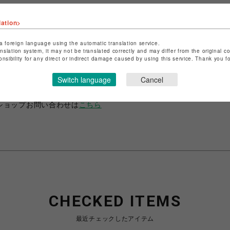
lation>
a foreign language using the automatic translation service.
anslation system, it may not be translated correctly and may differ from the original c
ショップ名
ANIME-Q
onsibility for any direct or indirect damage caused by using this service. Thank you 
店舗名
POP-UP SHOP
Switch language
Cancel
特定商取引法など法令に基づく表記は
こちら
ショップお問い合わせは
こちら
CHECKED ITEMS
最近チェックしたアイテム