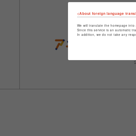
<About foreign language trans
We will translate the homepage into 
Since this service is an automatic tr
In addition, we do not take any resp