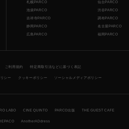
札幌PARCO
仙台PARCO
池袋PARCO
渋谷PARCO
吉祥寺PARCO
調布PARCO
静岡PARCO
名古屋PARCO
広島PARCO
福岡PARCO
ご利用規約
特定商取引法などに基づく表記
ポリシー
クッキーポリシー
ソーシャルメディアポリシー
RO LABO
CINE QUINTO
PARCO出版
THE GUEST CAFE
DEPACO
AnotherADdress