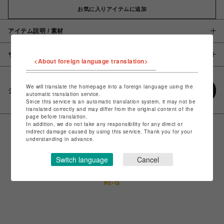
お気に入りアイテムに追加
アイテム説明 / 素材
サイズ
<About foreign language translation>
We will translate the homepage into a foreign language using the
シェアする
automatic translation service.
Since this service is an automatic translation system, it may not be
translated correctly and may differ from the original content of the
page before translation.
In addition, we do not take any responsibility for any direct or
indirect damage caused by using this service. Thank you for your
understanding in advance.
Switch language
Cancel