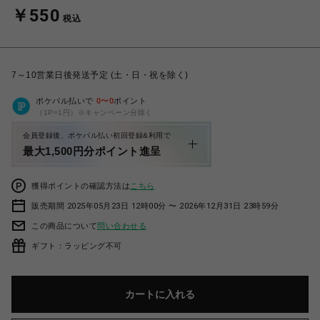
￥550
税込
7～10営業日後発送予定 (土・日・祝を除く)
ポケパル払いで
0
〜
0
ポイント
（1P=1円）※キャンペーン分除く
会員登録後、ポケパル払い初回登録&利用で
最大1,500円分ポイント進呈
獲得ポイントの確認方法は
こちら
販売期間 2025年05月23日 12時00分 〜 2026年12月31日 23時59分
この商品について
問い合わせる
ギフト：ラッピング不可
カートに入れる