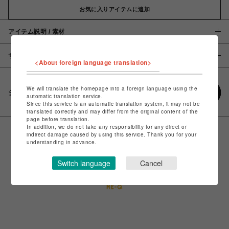
お気に入りアイテムに追加
アイテム説明 / 素材
サイズ
<About foreign language translation>
We will translate the homepage into a foreign language using the
シェアする
automatic translation service.
Since this service is an automatic translation system, it may not be
translated correctly and may differ from the original content of the
page before translation.
In addition, we do not take any responsibility for any direct or
indirect damage caused by using this service. Thank you for your
understanding in advance.
Switch language
Cancel