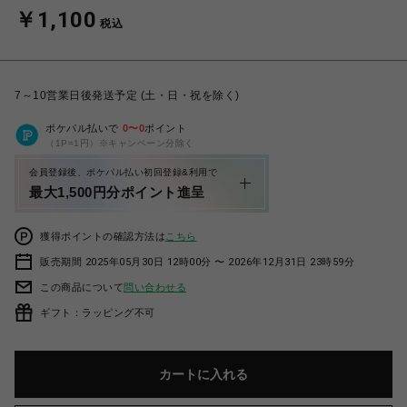
￥1,100
税込
7～10営業日後発送予定 (土・日・祝を除く)
ポケパル払いで
0
〜
0
ポイント
（1P=1円）※キャンペーン分除く
会員登録後、ポケパル払い初回登録&利用で
最大1,500円分ポイント進呈
獲得ポイントの確認方法は
こちら
販売期間 2025年05月30日 12時00分 〜 2026年12月31日 23時59分
この商品について
問い合わせる
ギフト：ラッピング不可
カートに入れる