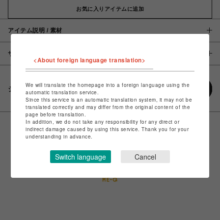
お気に入りアイテムに追加
アイテム説明 / 素材
サイズ
<About foreign language translation>
We will translate the homepage into a foreign language using the
シェアする
automatic translation service.
Since this service is an automatic translation system, it may not be
translated correctly and may differ from the original content of the
page before translation.
In addition, we do not take any responsibility for any direct or
indirect damage caused by using this service. Thank you for your
understanding in advance.
Switch language
Cancel