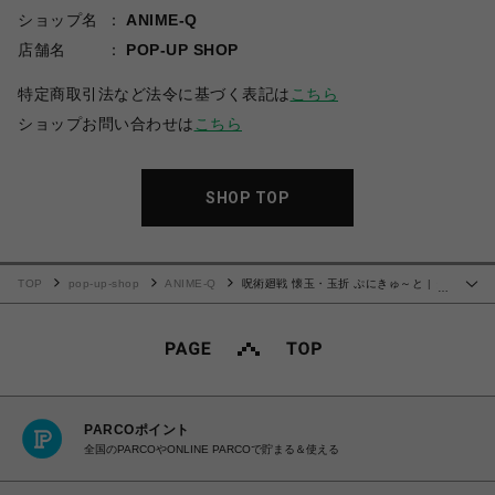
ショップ名
ANIME-Q
店舗名
POP-UP SHOP
特定商取引法など法令に基づく表記は
こちら
ショップお問い合わせは
こちら
SHOP TOP
TOP
pop-up-shop
ANIME-Q
呪術廻戦 懐玉・玉折 ぷにきゅ～と | ク
…
リアマルチケース | 06.伏黒 甚爾
PARCOポイント
全国のPARCOやONLINE PARCOで貯まる＆使える