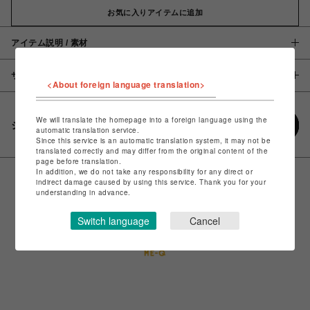
お気に入りアイテムに追加
アイテム説明 / 素材
サイズ
<About foreign language translation>
We will translate the homepage into a foreign language using the
シェアする
automatic translation service.
Since this service is an automatic translation system, it may not be
translated correctly and may differ from the original content of the
page before translation.
In addition, we do not take any responsibility for any direct or
indirect damage caused by using this service. Thank you for your
understanding in advance.
Switch language
Cancel