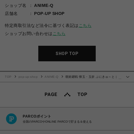
ショップ名
ANIME-Q
店舗名
POP-UP SHOP
特定商取引法など法令に基づく表記は
こちら
ショップお問い合わせは
こちら
SHOP TOP
TOP
pop-up-shop
ANIME-Q
呪術廻戦 懐玉・玉折 ぷにきゅ～と | ラ
…
バーコインケース | 04.七海 建人
PARCOポイント
全国のPARCOやONLINE PARCOで貯まる＆使える