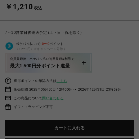
￥1,210
税込
7～10営業日後発送予定 (土・日・祝を除く)
ポケパル払いで
0
〜
0
ポイント
（1P=1円）※キャンペーン分除く
会員登録後、ポケパル払い初回登録&利用で
最大1,500円分ポイント進呈
獲得ポイントの確認方法は
こちら
販売期間 2025年05月30日 12時00分 〜 2026年12月31日 23時59分
この商品について
問い合わせる
ギフト：ラッピング不可
カートに入れる