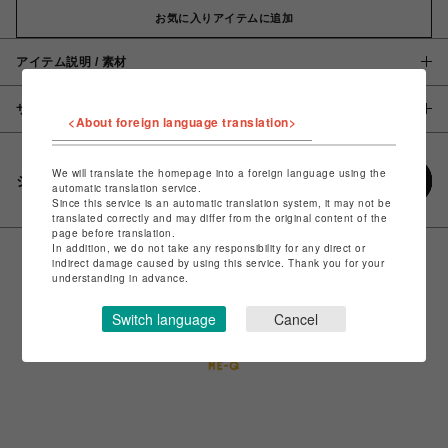
お気に入りアイテムに追加
アイテム説明 / 素材
サイズ
<About foreign language translation>
We will translate the homepage into a foreign language using the
シェアする
automatic translation service.
Since this service is an automatic translation system, it may not be
translated correctly and may differ from the original content of the
page before translation.
In addition, we do not take any responsibility for any direct or
indirect damage caused by using this service. Thank you for your
understanding in advance.
Switch language
Cancel