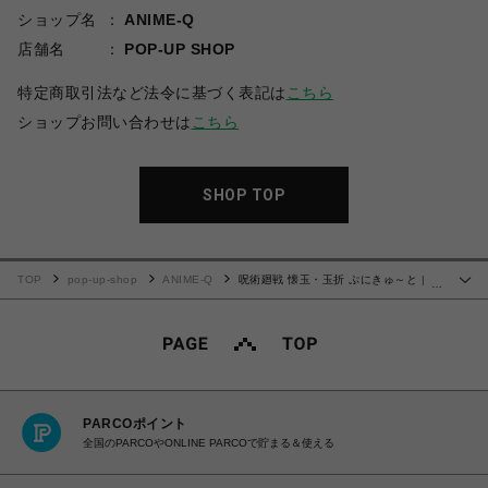
ショップ名
ANIME-Q
店舗名
POP-UP SHOP
特定商取引法など法令に基づく表記は
こちら
ショップお問い合わせは
こちら
SHOP TOP
TOP
pop-up-shop
ANIME-Q
呪術廻戦 懐玉・玉折 ぷにきゅ～と | コ
…
ンパクトミラー | 04.七海 建人
PARCOポイント
全国のPARCOやONLINE PARCOで貯まる＆使える