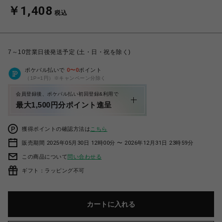
￥1,408
税込
7～10営業日後発送予定 (土・日・祝を除く)
ポケパル払いで
0
〜
0
ポイント
（1P=1円）※キャンペーン分除く
会員登録後、ポケパル払い初回登録&利用で
最大1,500円分ポイント進呈
獲得ポイントの確認方法は
こちら
販売期間 2025年05月30日 12時00分 〜 2026年12月31日 23時59分
この商品について
問い合わせる
ギフト：ラッピング不可
カートに入れる