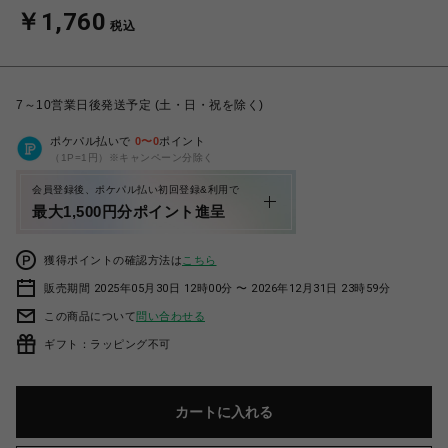
￥1,760
税込
7～10営業日後発送予定 (土・日・祝を除く)
ポケパル払いで
0
〜
0
ポイント
（1P=1円）※キャンペーン分除く
会員登録後、ポケパル払い初回登録&利用で
最大1,500円分ポイント進呈
獲得ポイントの確認方法は
こちら
販売期間 2025年05月30日 12時00分 〜 2026年12月31日 23時59分
この商品について
問い合わせる
ギフト：ラッピング不可
カートに入れる