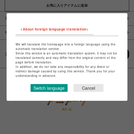
お気に入りアイテムに追加
アイテム説明 / 素材
<About foreign language translation>
サイズ
We will translate the homepage into a foreign language using the
automatic translation service.
Since this service is an automatic translation system, it may not be
シェアする
translated correctly and may differ from the original content of the
page before translation.
In addition, we do not take any responsibility for any direct or
indirect damage caused by using this service. Thank you for your
understanding in advance.
Switch language
Cancel