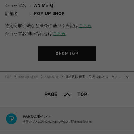
ショップ名
ANIME-Q
店舗名
POP-UP SHOP
特定商取引法など法令に基づく表記は
こちら
ショップお問い合わせは
こちら
SHOP TOP
TOP
pop-up-shop
ANIME-Q
呪術廻戦 懐玉・玉折 ぷにきゅ～と | パ
…
スケース | 04.七海 建人
PARCOポイント
全国のPARCOやONLINE PARCOで貯まる＆使える