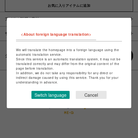
お気に入りアイテムに追加
アイテム説明 / 素材
<About foreign language translation>
サイズ
We will translate the homepage into a foreign language using the
automatic translation service.
シェアする
Since this service is an automatic translation system, it may not be
translated correctly and may differ from the original content of the
page before translation.
In addition, we do not take any responsibility for any direct or
indirect damage caused by using this service. Thank you for your
understanding in advance.
Switch language
Cancel