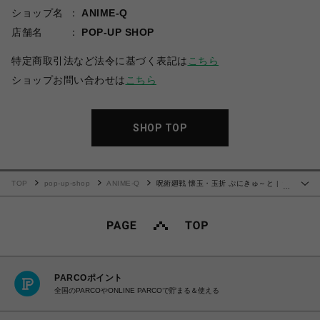
ショップ名
ANIME-Q
店舗名
POP-UP SHOP
特定商取引法など法令に基づく表記は
こちら
ショップお問い合わせは
こちら
SHOP TOP
TOP
pop-up-shop
ANIME-Q
呪術廻戦 懐玉・玉折 ぷにきゅ～と | ラ
…
メアクリルキーホルダー | 04.七海 建人
PARCOポイント
全国のPARCOやONLINE PARCOで貯まる＆使える