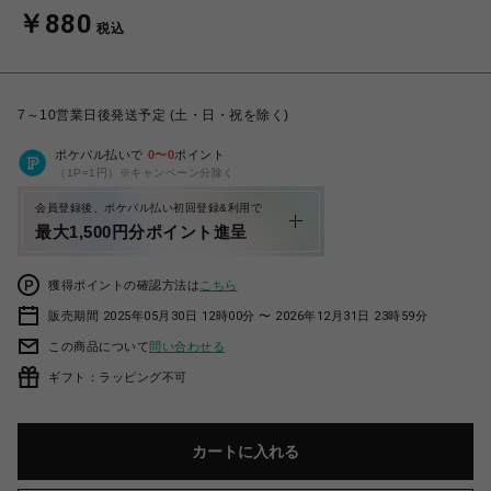
￥880
税込
7～10営業日後発送予定 (土・日・祝を除く)
ポケパル払いで
0
〜
0
ポイント
（1P=1円）※キャンペーン分除く
会員登録後、ポケパル払い初回登録&利用で
最大1,500円分ポイント進呈
獲得ポイントの確認方法は
こちら
販売期間 2025年05月30日 12時00分 〜 2026年12月31日 23時59分
この商品について
問い合わせる
ギフト：ラッピング不可
カートに入れる