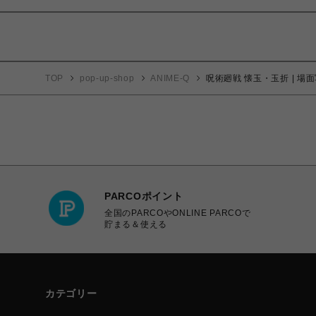
TOP
pop-up-shop
ANIME-Q
呪術廻戦 懐玉・玉折 | 場面
PARCOポイント
全国のPARCOやONLINE PARCOで
貯まる＆使える
カテゴリー