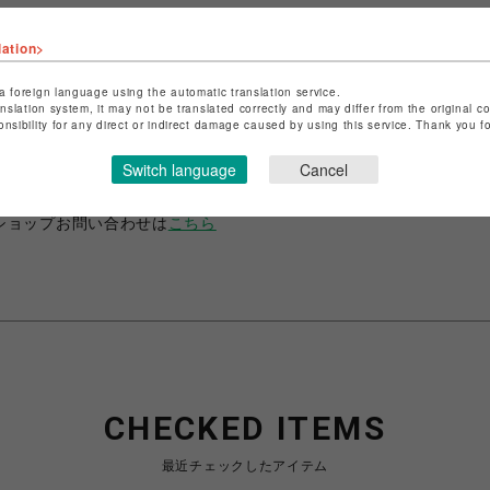
lation>
a foreign language using the automatic translation service.
anslation system, it may not be translated correctly and may differ from the original c
ショップ名
ANIME-Q
onsibility for any direct or indirect damage caused by using this service. Thank you 
店舗名
POP-UP SHOP
Switch language
Cancel
特定商取引法など法令に基づく表記は
こちら
ショップお問い合わせは
こちら
CHECKED ITEMS
最近チェックしたアイテム