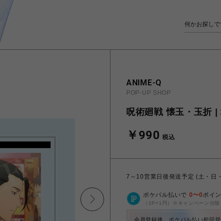
ANIME-Q
POP-UP SHOP
呪術廻戦 懐玉・玉折 |
￥990
税込
7～10営業日後発送予定 (土・日
ポケパル払いで
0
〜
0
ポイ
（1P=1円）※キャンペーン分除
会員登録後、ポケパル払い初回登