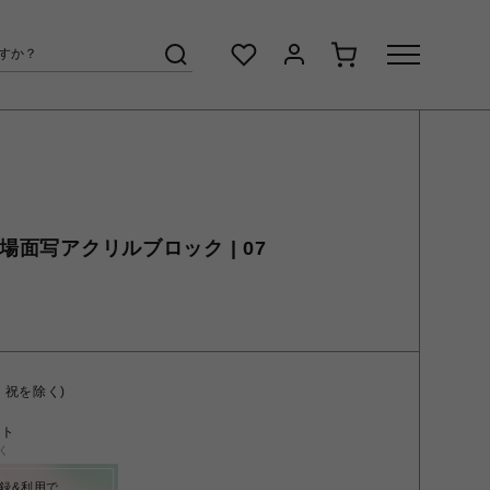
 場面写アクリルブロック | 07
・祝を除く)
ント
く
録&利用で