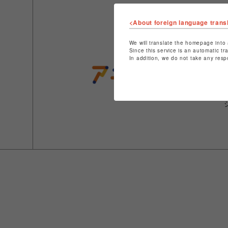
<About foreign language trans
We will translate the homepage into 
Since this service is an automatic tr
In addition, we do not take any resp