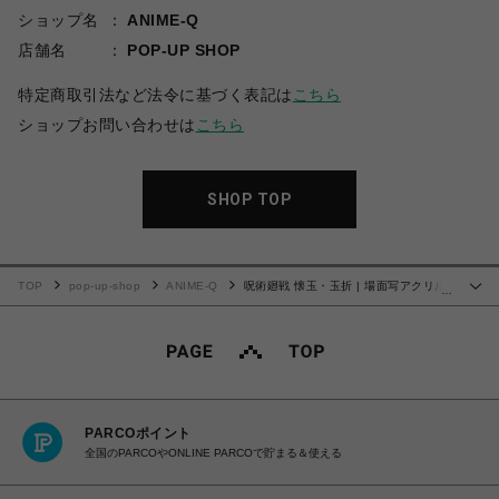
ショップ名
ANIME-Q
店舗名
POP-UP SHOP
特定商取引法など法令に基づく表記は
こちら
ショップお問い合わせは
こちら
SHOP TOP
TOP
pop-up-shop
ANIME-Q
呪術廻戦 懐玉・玉折 | 場面写アクリル
…
スタンド | 02.夏油 傑
PARCOポイント
全国のPARCOやONLINE PARCOで貯まる＆使える