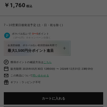
￥1,760
税込
7～10営業日後発送予定 (土・日・祝を除く)
ポケパル払いで
0
〜
0
ポイント
（1P=1円）※キャンペーン分除く
会員登録後、ポケパル払い初回登録&利用で
最大1,500円分ポイント進呈
獲得ポイントの確認方法は
こちら
販売期間 2025年05月30日 12時00分 〜 2026年12月31日 23時59分
この商品について
問い合わせる
ギフト：ラッピング不可
カートに入れる