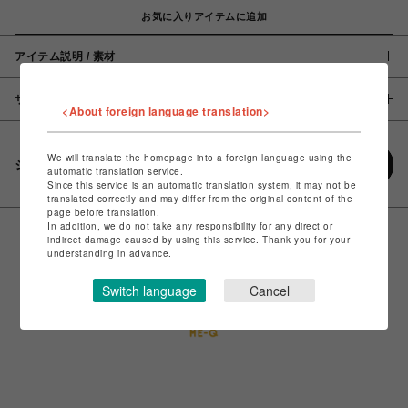
お気に入りアイテムに追加
アイテム説明 / 素材
サイズ
<About foreign language translation>
We will translate the homepage into a foreign language using the
シェアする
automatic translation service.
Since this service is an automatic translation system, it may not be
translated correctly and may differ from the original content of the
page before translation.
In addition, we do not take any responsibility for any direct or
indirect damage caused by using this service. Thank you for your
understanding in advance.
Switch language
Cancel