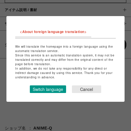
アイテム説明 / 素材
サイズ
<About foreign language translation>
シェアする
We will translate the homepage into a foreign language using the
automatic translation service.
Since this service is an automatic translation system, it may not be
translated correctly and may differ from the original content of the
page before translation.
In addition, we do not take any responsibility for any direct or
indirect damage caused by using this service. Thank you for your
understanding in advance.
Switch language
Cancel
ショップ名
ANIME-Q