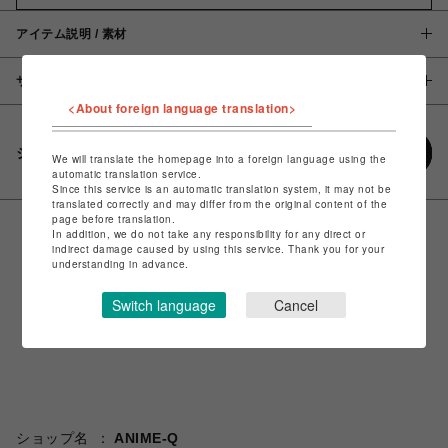
アイテム説明 / 素材
サイズ
<About foreign language translation>
シェアする
We will translate the homepage into a foreign language using the
automatic translation service.
Since this service is an automatic translation system, it may not be
translated correctly and may differ from the original content of the
page before translation.
In addition, we do not take any responsibility for any direct or
indirect damage caused by using this service. Thank you for your
understanding in advance.
Switch language
Cancel
ショップ名
ANIME-Q