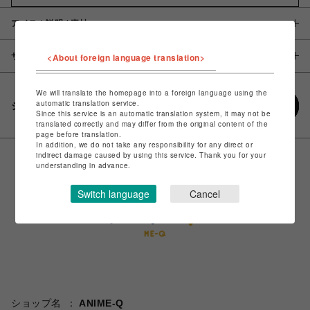
アイテム説明 / 素材
<About foreign language translation>
サイズ
We will translate the homepage into a foreign language using the
automatic translation service.
シェアする
Since this service is an automatic translation system, it may not be
translated correctly and may differ from the original content of the
page before translation.
In addition, we do not take any responsibility for any direct or
indirect damage caused by using this service. Thank you for your
understanding in advance.
Switch language
Cancel
ショップ名
ANIME-Q