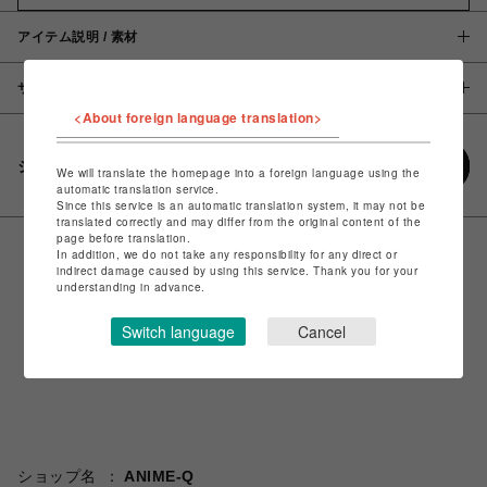
アイテム説明 / 素材
サイズ
<About foreign language translation>
シェアする
We will translate the homepage into a foreign language using the
automatic translation service.
Since this service is an automatic translation system, it may not be
translated correctly and may differ from the original content of the
page before translation.
In addition, we do not take any responsibility for any direct or
indirect damage caused by using this service. Thank you for your
understanding in advance.
Switch language
Cancel
ショップ名
ANIME-Q