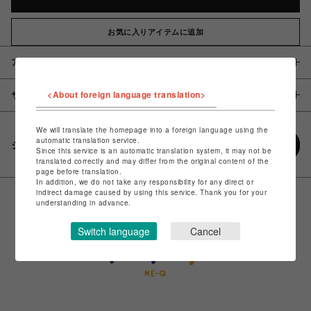
お気に入りアイテムに追加
アイテム説明 / 素材
<About foreign language translation>
サイズ
We will translate the homepage into a foreign language using the
automatic translation service.
シェアする
Since this service is an automatic translation system, it may not be
translated correctly and may differ from the original content of the
page before translation.
In addition, we do not take any responsibility for any direct or
indirect damage caused by using this service. Thank you for your
understanding in advance.
Switch language
Cancel