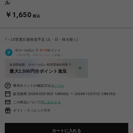
ル
￥1,650
税込
7～10営業日後発送予定 (土・日・祝を除く)
ポケパル払いで
0
〜
0
ポイント
（1P=1円）※キャンペーン分除く
会員登録後、ポケパル払い初回登録&利用で
最大1,500円分ポイント進呈
獲得ポイントの確認方法は
こちら
販売期間 2025年05月30日 12時00分 〜 2026年12月31日 23時59分
この商品について
問い合わせる
ギフト：ラッピング不可
カートに入れる